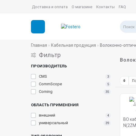
Доставка и оплата
О магазине
Контакты
FAQ
Главная
Кабельная продукция
Волоконно-оптич
Фильтр
Волок
ПРОИЗВОДИТЕЛЬ
CMS
3
CommScope
5
Corning
35
ОБЛАСТЬ ПРИМЕНЕНИЯ
внешний
4
ВО каб
универсальный
39
N(2ZM)
FRNC,