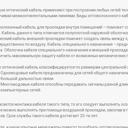
ня оптический кабель применяют при построении любых сетей те
чивая межконтинентальными линиями. Виды оптоволоконного ка
олоконный кабель для прокладки внутри помещений – поможет соз
. Кабель данного типа отличается полуплотной наружной оболочк
еский кабель внешней прокладки поможет создать связь между зд
ущественно по воздуху. Кабель специального назначения – предн
х. Оболочка кабеля специального назначения и внешней проклад
ечить максимальную защиту кабеля от возможных механических 
 оптический кабель классифицируется по размерам центральной ж
Одномодовые кабеля предназначены для сетей общего назначени
большой дальностью связи.
Многомодовые кабеля способны передавать сигналы разной длин
компьютерных сетей.
асается монтажа кабеля такого типа, то его следует выполнять ос
я можно выполнять при помощи воздушной прокладки, закопав в г
ов. Срок службы такого кабеля достигает 25-ти лет.
те, и наши опытные менеджеры помогут подобрать оптоволоконны