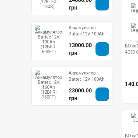
грн.
Аккамулятор
Battec 12V, 100Ah
(12BHR-500FT)
13000.00
ВО ка
грн.
4G50 O
LSZH™
Аккамулятор
Battec 12V, 160Ah
140.0
(12BHR-750FT)
23000.00
грн.
ВО ка