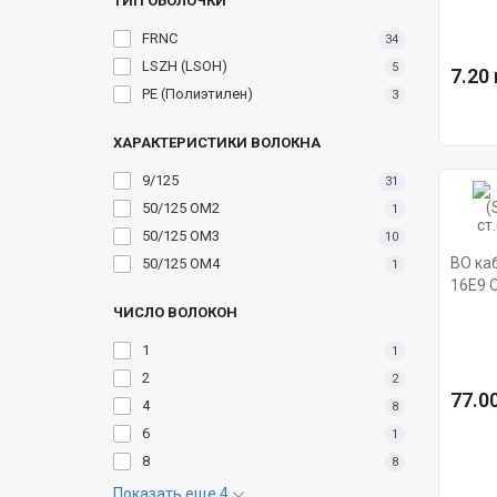
ТИП ОБОЛОЧКИ
FRNC
34
LSZH (LSOH)
5
7.20 
PE (Полиэтилен)
3
ХАРАКТЕРИСТИКИ ВОЛОКНА
9/125
31
50/125 ОМ2
1
50/125 ОМ3
10
ВО ка
50/125 ОМ4
1
16E9 O
ст.элем
ЧИСЛО ВОЛОКОН
1
1
2
2
77.00
4
8
6
1
8
8
Показать еще 4