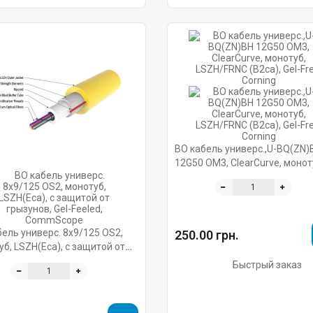
ВО кабель универс.,U-BQ(ZN)
12G50 OM3, ClearCurve, монот
LSZH/FRNC (B2ca), Gel-Free, C
ель универс. 8x9/125 OS2,
250.00 грн.
б, LSZH(Eca), с защитой от
нов, Gel-Feeled, CommScope
Быстрый заказ