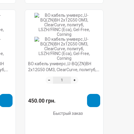
BH
ВО кабель универс.,U-BQ(ZN)BH
уб,
2x12G50 OM3, ClearCurve, политуб,
orning
LSZH/FRNC (Eca), Gel-Free, Corning
450.00 грн.
Быстрый заказ