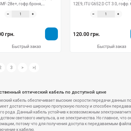
SMF-28e+, гофр.броня,
12E9, ITU G652.D CT 3.0, гофр.
тр., LSZH/FRNC, Corning
LSZH™/FRNC(Eca), Corning
0 грн.
120.00 грн.
Быстрый заказ
Быстрый заказ
2
3
>
>|
ственный оптический кабель по доступной цене
еский кабель обеспечивает высокие скорости передачи данных по 
меет достаточно широкую пропускную полосу и способен передава
го рода. Данный кабель устойчив к всевозможным электромагнит
дством светового импульса, а не электричества. Но главное, что
мации, потому что для получения доступа к передаваемым файла
ючение к кабелю.