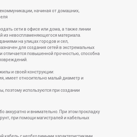
лекоммуникации, начиная от домашних,
беля
дать сети в офисе или дома, а также линии
ой из невоспламеняющегося материала.
аниями на улицах городов и сел,
азначен для создания сетей в экстремальных
ки отличается повышенной прочностью, способна
повреждений.
илы и своей конструкции:
я, имеет относительно малый диаметр и
ы, поэтому используются при создании
обо аккуратно и внимательно. При этом прокладку
рунт, при помощи магистралей и кабельных
й кабель с необходимыми характеристиками,