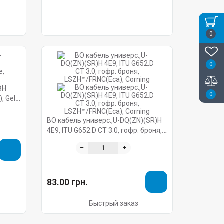
0
0
BH
0
, Gel-
ВО кабель универс.,U-DQ(ZN)(SR)H
4E9, ITU G652.D CT 3.0, гофр. броня,
LSZH™/FRNC(Eca), Corning
83.00 грн.
Быстрый заказ