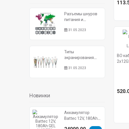
113.5
Разъемы шнуров
питания и
электрических
31.05.2023
розеток
Типы
ВО ка
экранирования
2x12G5
витой пары
LSZH/F
31.05.2023
520.0
Новинки
Аккамулятор
Battec 12V, 180Ah
GEL (12BTFG-180S)
24000.00