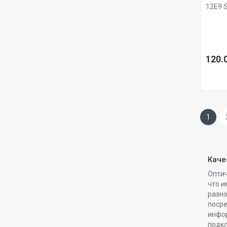
12E9 
диэлек
120.0
1
Каче
Оптич
что и
разно
посре
инфор
подкл