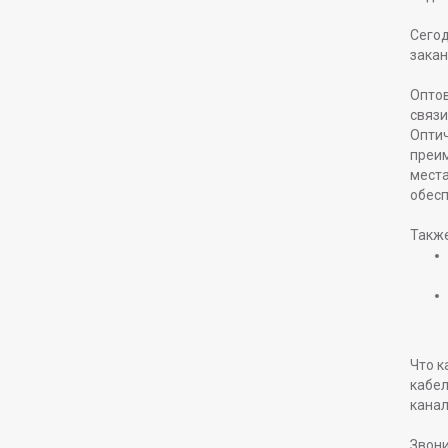
Сегод
закан
Оптов
связи
Оптич
преим
места
обесп
Также
Что к
кабел
канал
Звони