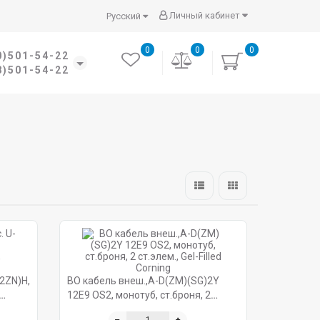
Личный кабинет
Русский
0
0
0
0)501-54-22
8)501-54-22
2ZN)H,
ВО кабель внеш.,A-D(ZM)(SG)2Y
12E9 OS2, монотуб, ст.броня, 2
ст.элем., Gel-Filled Corning