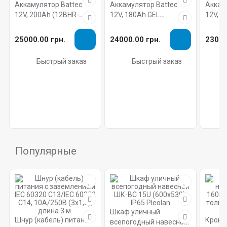
Аккамулятор Battec
Аккамулятор Battec
Аккам
12V, 200Ah (12BHR-
12V, 180Ah GEL
12V, 1
900FT)
(12BTFG-180S)
750FT
25000.00 грн.
24000.00 грн.
23000
Быстрый заказ
Быстрый заказ
Популярные
Шкаф уличный
Шнур (кабель) питания
Кронш
всепогодный навесной