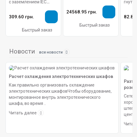
с заземлением IEC
гнуты
ШК-ВС 15U (600х530),
60320 C13/IEC 60320
профи
IP65 Pleolan
24568.95 грн.
C14, 10А/250В (3x1,0),
ARDIC
309.60 грн.
82.80
длина 3 м.
Быстрый заказ
Быстрый заказ
Новости
все новости
Расчет охлаждения электротехнических шкафов
Разъе
Как правильно организовать охлаждение
розет
электротехнических шкафовЧтобы оборудование,
Сетев
монтированное внутрь электротехнического
хорош
шкафа, во время ..
штепс
Читать далее
центра
Читат