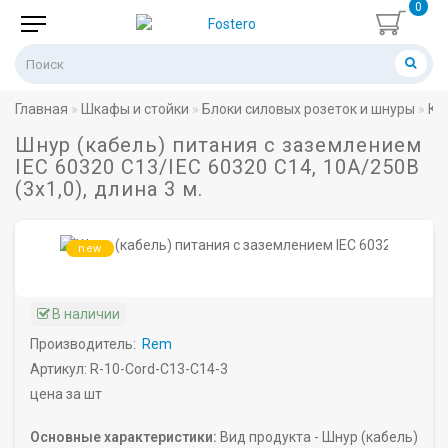
0
Главная
Шкафы и стойки
Блоки силовых розеток и шнуры
Ка
Шнур (кабель) питания с заземлением
IEC 60320 C13/IEC 60320 C14, 10А/250В
(3x1,0), длина 3 м.
new
В наличии
Производитель:
Rem
Артикул: R-10-Cord-C13-C14-3
цена за шт
Основные характеристики:
Вид продукта -
Шнур (кабель)