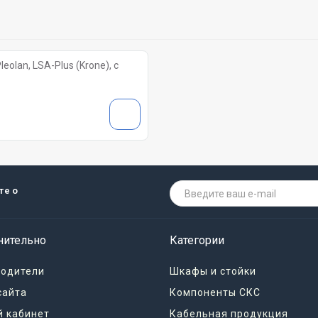
olan, LSA-Plus (Krone), с
те о
нительно
Категории
водители
Шкафы и стойки
сайта
Компоненты СКС
 кабинет
Кабельная продукция