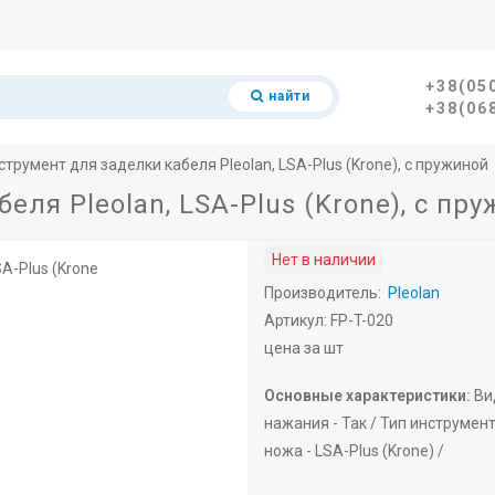
+38(05
найти
+38(06
струмент для заделки кабеля Pleolan, LSA-Plus (Krone), с пружиной
еля Pleolan, LSA-Plus (Krone), с пр
Нет в наличии
Производитель:
Pleolan
Артикул: FP-T-020
цена за шт
Основные характеристики:
Ви
нажания -
Так /
Тип инструмент
ножа -
LSA-Plus (Krone) /