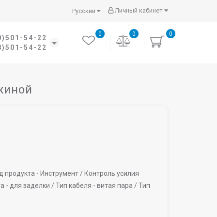
Личный кабинет
Русский
0
0
0
0)501-54-22
8)501-54-22
ужиной
д продукта -
Инструмент /
Контроль усилия
а -
для заделки /
Тип кабеля -
витая пара /
Тип