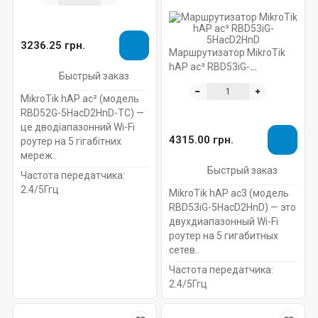
3236.25 грн.
Маршрутизатор MikroTik
hAP ac³ RBD53iG-
Быстрый заказ
5HacD2HnD
MikroTik hAP ac² (модель
RBD52G-5HacD2HnD-TC) —
це дводіапазонний Wi-Fi
4315.00 грн.
роутер на 5 гігабітних
мереж..
Быстрый заказ
Частота передатчика:
2.4/5Ггц
MikroTik hAP ac3 (модель
RBD53iG-5HacD2HnD) — это
двухдиапазонный Wi-Fi
роутер на 5 гигабитных
сетев..
Частота передатчика:
2.4/5Ггц