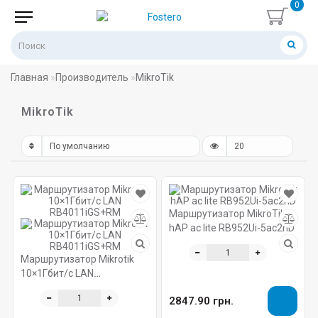
0
Главная
Производитель
MikroTik
MikroTik
Маршрутизатор MikroTik
hAP ac lite RB952Ui-5ac2nD
Маршрутизатор Mikrotik
10×1Гбит/с LAN
RB4011iGS+RM
2847.90 грн.