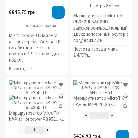
Быстрый заказ
8845.75 грн.
Маршрутизатор Mikrotik
RB952UI-5AC2ND -
Быстрый заказ
высокопроизводительный
двухдиапазонный роутер с
MikroTik RB4011iGS+RM -
поддержкой н..
это роутер без Wi-Fi на 10
гигабитных сетевых
Частота передатчика:
портов и 1 SFP+ порт для
2.4/5Ггц
подкл..
Высота, U:
1
Маршрутизатор MikroTik
hAP ac RB962UiGS-
5HacT2HnT
Маршрутизатор MikroTik
hAP ac lite tower RB952Ui-
5ac2nD-TC
5436.90 грн.