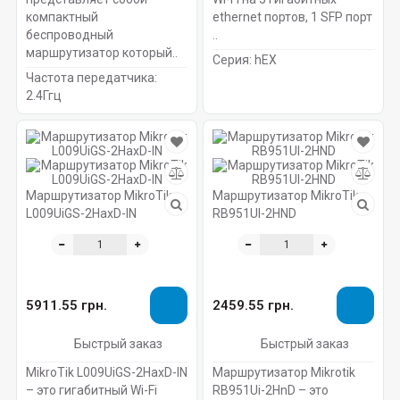
компактный
ethernet портов, 1 SFP порт
беспроводный
..
маршрутизатор который..
Серия:
hEX
Частота передатчика:
2.4Ггц
Маршрутизатор MikroTik
Маршрутизатор MikroTik
L009UiGS-2HaxD-IN
RB951UI-2HND
5911.55 грн.
2459.55 грн.
Быстрый заказ
Быстрый заказ
MikroTik L009UiGS-2HaxD-IN
Маршрутизатор Mikrotik
– это гигабитный Wi-Fi
RB951Ui-2HnD – это