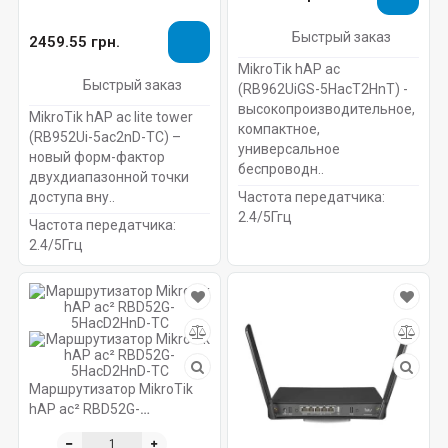
Быстрый заказ
2459.55 грн.
MikroTik hAP ac
Быстрый заказ
(RB962UiGS-5HacT2HnT) -
высокопроизводительное,
MikroTik hAP ac lite tower
компактное,
(RB952Ui-5ac2nD-TC) –
универсальное
новый форм-фактор
беспроводн..
двухдиапазонной точки
доступа вну..
Частота передатчика:
2.4/5Ггц
Частота передатчика:
2.4/5Ггц
Маршрутизатор MikroTik
hAP ac² RBD52G-
5HacD2HnD-TC