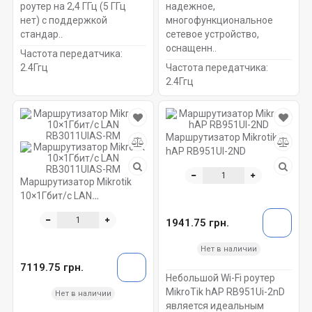
роутер на 2,4 ГГц (5 ГГц
надежное,
нет) с поддержкой
многофункциональное
стандар..
сетевое устройство,
оснащенн..
Частота передатчика:
2.4Ггц
Частота передатчика:
2.4Ггц
Маршрутизатор Mikrotik
hAP RB951UI-2ND
Маршрутизатор Mikrotik
10×1Гбит/с LAN
RB3011UIAS-RM
1941.75 грн.
Нет в наличии
7119.75 грн.
Небольшой Wi-Fi роутер
MikroTik hAP RB951Ui-2nD
Нет в наличии
является идеальным