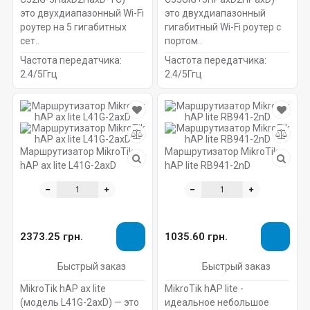
это двухдиапазонный Wi-Fi
это двухдиапазонный
роутер на 5 гигабитных
гигабитный Wi-Fi роутер с
сет..
портом..
Частота передатчика:
Частота передатчика:
2.4/5Ггц
2.4/5Ггц
Маршрутизатор MikroTik
Маршрутизатор MikroTik
hAP ax lite L41G-2axD
hAP lite RB941-2nD
2373.25 грн.
1035.60 грн.
Быстрый заказ
Быстрый заказ
MikroTik hAP ax lite
MikroTik hAP lite -
(модель L41G-2axD) — это
идеальное небольшое