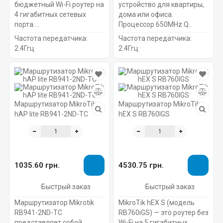
бюджетный Wi-Fi роутер на
устройство для квартиры,
4 гигабитных сетевых
дома или офиса.
порта. ..
Процессор 650MHz Q..
Частота передатчика:
Частота передатчика:
2.4Ггц
2.4Ггц
Маршрутизатор MikroTik
Маршрутизатор MikroTik
hAP lite RB941-2ND-TC
hEX S RB760IGS
1035.60 грн.
4530.75 грн.
Быстрый заказ
Быстрый заказ
Маршрутизатор Mikrotik
MikroTik hEX S (модель
RB941-2ND-TC
RB760iGS) — это роутер без
представляет собой
Wi-Fi на 5 гигабитных