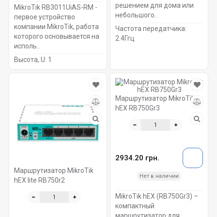
решением для дома или
MikroTik RB3011UiAS-RM -
небольшого..
первое устройство
компании MikroTik, работа
Частота передатчика:
которого основывается на
2.4Ггц
исполь..
Высота, U:
1
Маршрутизатор MikroTik
hEX RB750Gr3
2934.20 грн.
Маршрутизатор MikroTik
Нет в наличии
hEX lite RB750r2
MikroTik hEX (RB750Gr3) –
компактный
маршрутизатор для