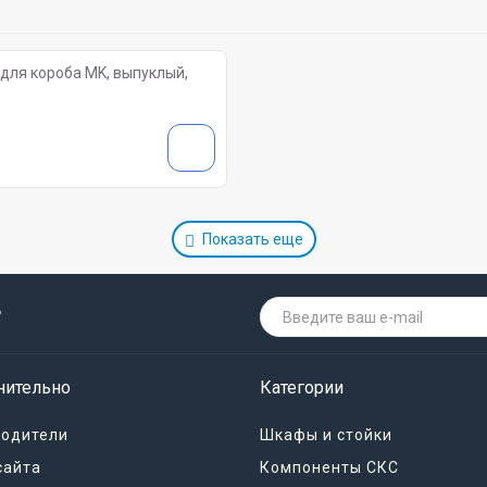
для короба MK, выпуклый,
Показать еще
о
нительно
Категории
водители
Шкафы и стойки
сайта
Компоненты СКС