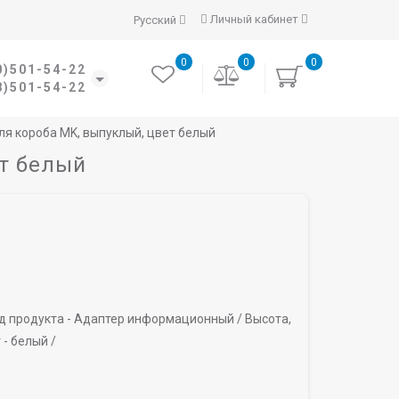
Личный кабинет
Русский
0
0
0
0)501-54-22
8)501-54-22
я короба MK, выпуклый, цвет белый
т белый
д продукта -
Адаптер информационный /
Высота,
 -
белый /