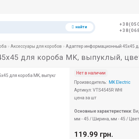
+38(05
найти
+38(06
оба
Аксессуары для коробов
Адаптер информационный 45х45 дл
5х45 для короба MK, выпуклый, цве
Нет в наличии
Производитель:
MK Electric
Артикул: VTS4545R WHI
цена за шт
Основные характеристики:
Ви
мм -
45 /
Ширина, мм -
45 /
Цвет
119.99 грн.