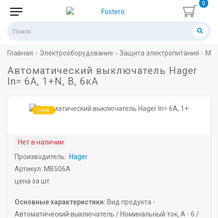
0
Главная
Электрооборудование
Защита электропитания
Мод
Автоматический выключатель Hager
In= 6A, 1+N, B, 6кА
new
Нет в наличии
Производитель:
Hager
Артикул: MB506A
цена за шт
Основные характеристики:
Вид продукта -
Автоматический выключатель /
Номинальный ток, A -
6 /