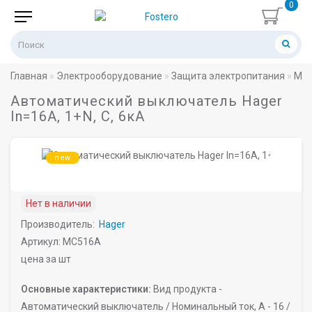
0
Главная
Электрооборудование
Защита электропитания
Мод
Автоматический выключатель Hager
In=16A, 1+N, C, 6кА
new
Нет в наличии
Производитель:
Hager
Артикул: MC516A
цена за шт
Основные характеристики:
Вид продукта -
Автоматический выключатель /
Номинальный ток, A -
16 /