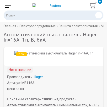
0
Главная
Электрооборудование
Защита электропитания
Мод
Автоматический выключатель Hager
In=16A, 1п, B, 6кА
new
Нет в наличии
Производитель:
Hager
Артикул: MB116A
цена за шт
Основные характеристики:
Вид продукта -
Автоматический выключатель /
Номинальный ток, A -
16 /