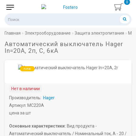
0
Главная
Электрооборудование
Защита электропитания
Мод
Автоматический выключатель Hager
In=20A, 2п, C, 6кА
new
Нет в наличии
Производитель:
Hager
Артикул: MC220A
цена за шт
Основные характеристики:
Вид продукта -
Автоматический выключатель /
Номинальный ток, A -
20 /