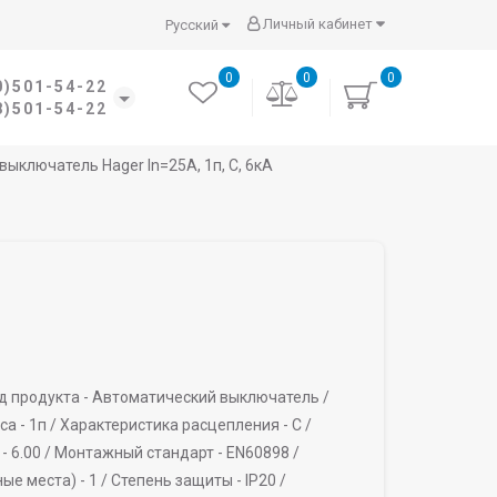
Личный кабинет
Русский
0
0
0
0)501-54-22
8)501-54-22
ыключатель Hager In=25A, 1п, C, 6кА
д продукта -
Автоматический выключатель /
са -
1п /
Характеристика расцепления -
C /
-
6.00 /
Монтажный стандарт -
EN60898 /
ые места) -
1 /
Степень защиты -
IP20 /