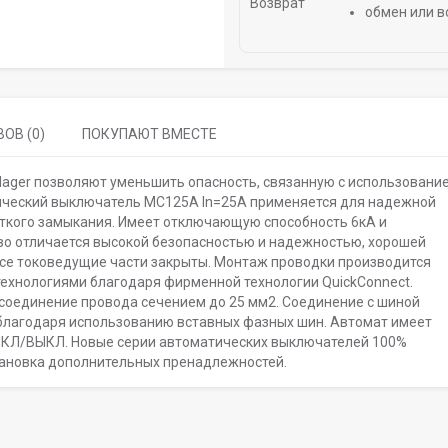
обмен или в
ОВ (0)
ПОКУПАЮТ ВМЕСТЕ
Hager позволяют уменьшить опасность, связанную с использовани
ический выключатель MC125A In=25A применяется для надежной
откого замыкания. Имеет отключающую способность 6кА и
во отличается высокой безопасностью и надежностью, хорошей
все токоведущие части закрыты. Монтаж проводки производится
технологиями благодаря фирменной технологии QuickConnect.
оединение провода сечением до 25 мм2. Соединение с шиной
благодаря использованию вставных фазных шин. Автомат имеет
ВКЛ/ВЫКЛ. Новые серии автоматических выключателей 100%
тановка дополнительных пренадлежностей.