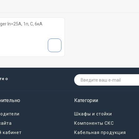
r In=25A, 1п, C, 6кА
те о
нительно
Категории
водители
Шкафы и стойки
сайта
Компоненты СКС
 кабинет
Кабельная продукция