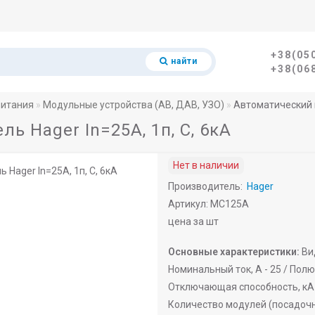
+38(05
найти
+38(06
питания
Модульные устройства (АВ, ДАВ, УЗО)
Автоматический в
 Hager In=25A, 1п, C, 6кА
Нет в наличии
Производитель:
Hager
Артикул: MC125A
цена за шт
Основные характеристики:
Ви
Номинальный ток, A -
25 /
Полю
Отключающая способность, кА 
Количество модулей (посадочн