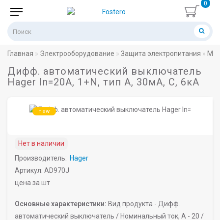
0
Главная
Электрооборудование
Защита электропитания
Мод
Дифф. автоматический выключатель
Hager In=20A, 1+N, тип A, 30мА, C, 6кА
new
Нет в наличии
Производитель:
Hager
Артикул: AD970J
цена за шт
Основные характеристики:
Вид продукта -
Дифф.
автоматический выключатель /
Номинальный ток, A -
20 /