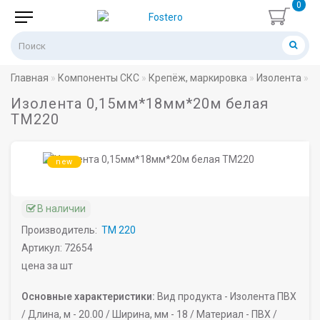
0
Главная
Компоненты СКС
Крепёж, маркировка
Изолента
И
Изолента 0,15мм*18мм*20м белая
ТМ220
new
В наличии
Производитель:
ТМ 220
Артикул: 72654
цена за шт
Основные характеристики:
Вид продукта -
Изолента ПВХ
/
Длина, м -
20.00 /
Ширина, мм -
18 /
Материал -
ПВХ /