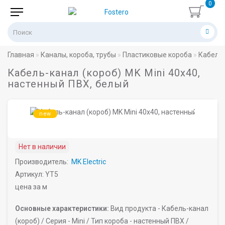
0
Главная
Каналы, короба, трубы
Пластиковые короба
Кабель
Кабель-канал (короб) MK Mini 40х40,
настенный ПВХ, белый
new
Нет в наличии
Производитель:
MK Electric
Артикул: YT5
цена за м
Основные характеристики:
Вид продукта -
Кабель-канал
(короб) /
Серия -
Mini /
Тип короба -
настенный ПВХ /