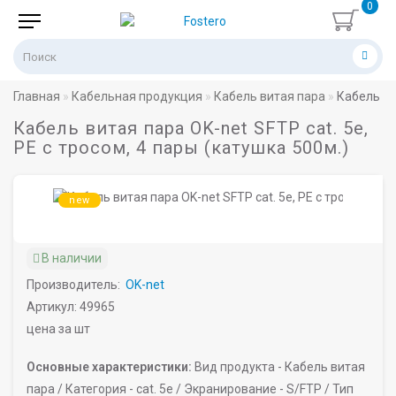
0
Главная
Кабельная продукция
Кабель витая пара
Кабель ви
Кабель витая пара OK-net SFTP cat. 5e,
PE с тросом, 4 пары (катушка 500м.)
new
В наличии
Производитель:
OK-net
Артикул: 49965
цена за шт
Основные характеристики:
Вид продукта -
Кабель витая
пара /
Категория -
cat. 5e /
Экранирование -
S/FTP /
Тип