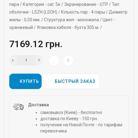
пара /
Категория -
cat. 5e /
Экранирование -
UTP /
Тип
оболочки -
LSZH (LSOH) /
Кількість пар -
4 пары /
Диаметр
жилы -
0,50 мм. /
Структура жил -
моножила /
Цвет -
оранжевый /
Упаковка кабеля -
бухта 305 м. /
7169.12 грн.
КУПИТЬ
БЫСТРЫЙ ЗАКАЗ
Доставка
самовывоз (Киев) - бесплатно
доставка по Киеву - 150 грн.
получение на Новой Почте - по тарифам
перевозчика