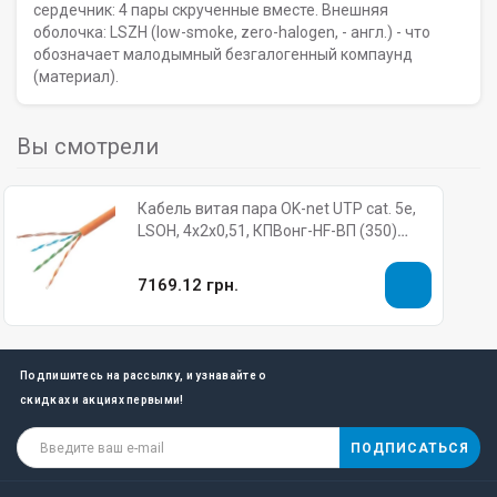
сердечник: 4 пары скрученные вместе. Внешняя
оболочка: LSZH (low-smoke, zero-halogen, - англ.) - что
обозначает малодымный безгалогенный компаунд
(материал).
Вы смотрели
Кабель витая пара OK-net UTP cat. 5e,
LSOH, 4x2x0,51, КПВонг-HF-ВП (350)
(бухта 305 м.)
7169.12 грн.
Подпишитесь на рассылку, и узнавайте о
скидках и акциях первыми!
ПОДПИСАТЬСЯ