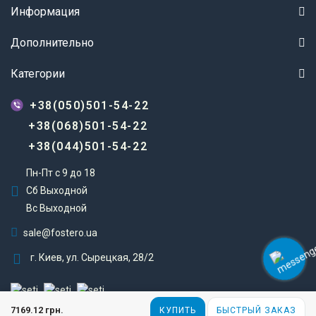
Информация
Дополнительно
Категории
+38(050)501-54-22
+38(068)501-54-22
+38(044)501-54-22
Пн-Пт с 9 до 18
Сб Выходной
Вс Выходной
sale@fostero.ua
г. Киев, ул. Сырецкая, 28/2
Fostero © 2023
7169.12 грн.
КУПИТЬ
БЫСТРЫЙ ЗАКАЗ