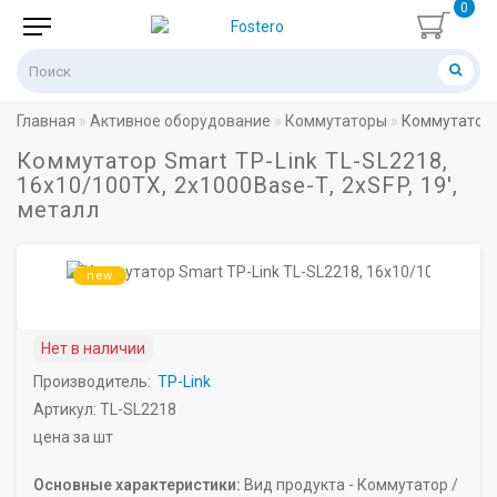
0
Главная
Активное оборудование
Коммутаторы
Коммутатор S
Коммутатор Smart TP-Link TL-SL2218,
16х10/100ТХ, 2х1000Base-Т, 2хSFP, 19',
металл
new
Нет в наличии
Производитель:
TP-Link
Артикул: TL-SL2218
цена за шт
Основные характеристики:
Вид продукта -
Коммутатор /