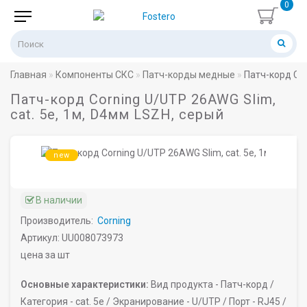
0
Главная
Компоненты СКС
Патч-корды медные
Патч-корд Cor
Патч-корд Corning U/UTP 26AWG Slim,
cat. 5e, 1м, D4мм LSZH, серый
new
В наличии
Производитель:
Corning
Артикул: UU008073973
цена за шт
Основные характеристики:
Вид продукта -
Патч-корд /
Категория -
cat. 5e /
Экранирование -
U/UTP /
Порт -
RJ45 /