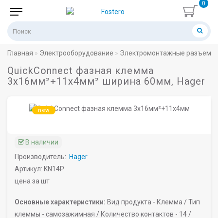
0
Главная
Электрооборудование
Электромонтажные разъемы 
QuickConnect фазная клемма
3x16мм²+11x4мм² ширина 60мм, Hager
new
В наличии
Производитель:
Hager
Артикул: KN14P
цена за шт
Основные характеристики:
Вид продукта -
Клемма /
Тип
клеммы -
самозажимная /
Количество контактов -
14 /