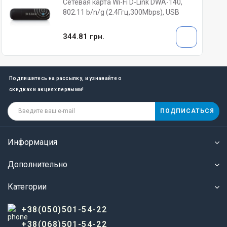
Сетевая карта Wi-Fi D-Link DWA-140,
802.11 b/n/g (2.4Ггц,300Mbps), USB
344.81 грн.
Подпишитесь на рассылку, и узнавайте о
скидках и акциях первыми!
ПОДПИСАТЬСЯ
Информация
Дополнительно
Категории
+38(050)501-54-22
+38(068)501-54-22