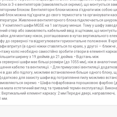
лок із 3-х вентиляторів (замовляється окремо), що монтується зам
ляторним блоком. Вентиляторні блоки можна з’єднати між собою 
ий блок можна під’єднати до свого термостата та організувати ка
емператури. Живлення вентиляторного блока підключається шнуро
. У комплекті шафи MGSE на 1 заглушку менше. Тому у шафу завод
шений отвір або замовляють кабельний ввід зі щітками, що монтуєть
 гайок для монтажу ніжок, розташованих в кутах вертикального ел
фу до серверної та відрегулювати горизонтальне положення. 8 кр
фи впритул (в одної ніжки ставляться по краях, у другої — ближче
нтажу коліс необхідно самостійно зробити отвори в елементі каркас
ільшити ширину з 19 дюймів до 21 дюйма. • Відстань між
 серверної шафи має більші розміри (до 1055 мм), ніж в аналогічни
щення кабелю та вентиляції. • Для примусової вентиляції додатко
і в дах або підлогу, можливе встановлення більше одного блоку, щ
Додатково для захисту шафи від потрапляння пилу можливо встан
са замовляються окремо. • Шафа пофарбована порошковою фарбою (
а мала естетичний вигляд та тривалий термін експлуатації. Викон
у: Вертикальний елемент каркасу: 2 мм Передні двері, направляючі,
1 мм.