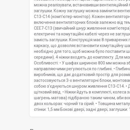
можна реалізувати, встановивши вентиляційний б
заглушки. Кожну заглушку можна замінити венти
С13-С14 (комп’ютер-монітор). Кожен вентиляторн
включення вентиляторних блоків залежно від т
CEE7-C13 (звичайний шнур живлення комп’ютера)
електричні та комутаційні кабелі через не заглу
замість заглушки. Конструкція має 8 приварених
каркасу, що дозволяє встановити комутаційну ша
необхідно для того, щоб можна було поставити ша
середини). 4 ніжки входять до комплекту. Для мо
Особливості: • У шафах шириною 800 мм можна зб
направляючими регулюється по глибині. • Глибина
виробників, що дає додатковий простір для розмі
застосовуються 3-х вентиляторні блоки, монтован
собою з’єднуються шнуром живлення С13-С14. • 
щітковий ввід. • Ніжки йдуть в комплекті, коле
шагрень матова) підібраною таким чином, аби вон
двох кольорах: чорний та сірий. • Товщина метал
стінки: 1,5 мм Бокові двері, задні двері, заглушки: 