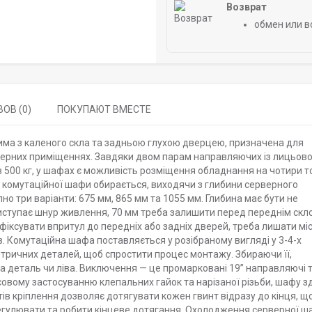
Возврат
обмен или в
ОВ (0)
ПОКУПАЮТ ВМЕСТЕ
има з каленого скла та задньою глухою дверцею, призначена для
рверних приміщеннях. Завдяки двом парам направляючих із лицьово
 500 кг, у шафах є можливість розміщення обладнання на чотири т
а комутаційної шафи обирається, виходячи з глибини серверного
но три варіанти: 675 мм, 865 мм та 1055 мм. Глибина має бути не
иступає шнур живлення, 70 мм треба залишити перед переднім скло
фіксувати впритул до передніх або задніх дверей, треба лишати мі
в. Комутаційна шафа поставляється у розібраному вигляді у 3-4-х
тричних деталей, щоб спростити процес монтажу. Збираючи її,
а деталь чи ліва. Виключення — це промарковані 19” направляючі 
совому застосуванню клепальних гайок та нарізаної різьби, шафу з
ів кріплення дозволяє дотягувати кожен гвинт відразу до кінця, щ
регулювати та робити кінцеве дотягання. Охолодження серверної 