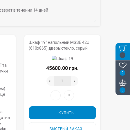
озврат в течении 14 дней
Шкаф 19" напольный MGSE 42U
(610x865) дверь:стекло, серый
0
ї та
45600.00 грн.
очки
0
м).
0
сце
та
КУПИТЬ
датна
о
шафи
БЫСТРЫЙ ЗАКАЗ