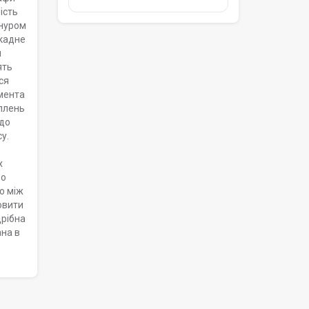
ість
шнуром
скадне
м
ять
ся
емента
іплень
 до
у.
х
во
о між
овити
дрібна
ана в