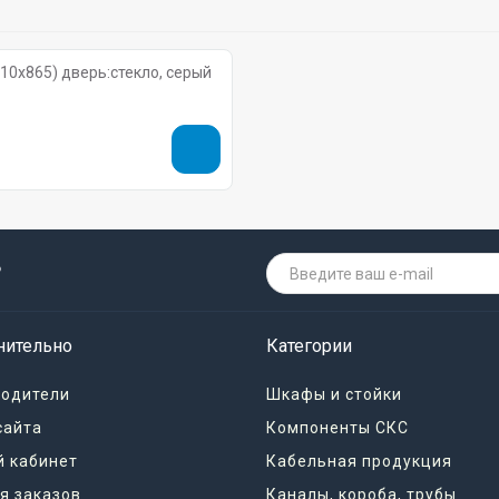
10x865) дверь:стекло, серый
о
нительно
Категории
водители
Шкафы и стойки
сайта
Компоненты СКС
 кабинет
Кабельная продукция
я заказов
Каналы, короба, трубы