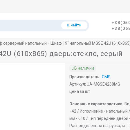
+38(05
найти
+38(06
ф серверный напольный
Шкаф 19" напольный MGSE 42U (610x865)
2U (610x865) дверь:стекло, серый
В наличии
Производитель:
CMS
Артикул: UA-MGSE4268MG
цена за шт
Основные характеристики:
Ви
-
42 /
Исполнение -
напольный 
мм -
610 /
Тип передней двери 
Распределенная нагрузка, кг -