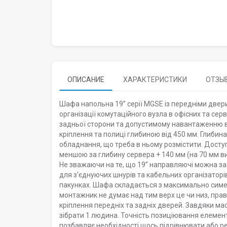
ОПИСАНИЕ
ХАРАКТЕРИСТИКИ
ОТЗЫВ
Шафа напольна 19” серії MGSE із передніми двер
організації комутаційного вузла в офісних та се
задньої сторони та допустимому навантаженню в
кріплення та полиці глибиною від 450 мм. Глибин
обладнання, що треба в ньому розмістити. Доступ
меншою за глибину сервера + 140 мм (на 70 мм в
Не зважаючи на те, що 19” направляючі можна за
для з’єднуючих шнурів та кабельних організаторі
пакунках. Шафа складається з максимально симе
монтажник не думає над тим верх це чи низ, прав
кріплення передніх та задніх дверей. Завдяки ма
зібрати 1 людина. Точність позиціювання елемент
позбавляє необхідності щось підрівнювати або 