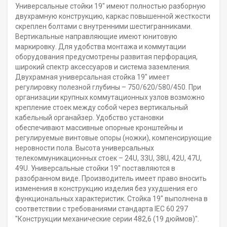
Универсальные стойки 19" имеют полностью разборную
двухрамную конструкцию, каркас повышенной жесткости
скреплен болтами с внутренними шестигранниками.
Вертикальные направляющие имеют юнитовую
маркировку. Для удобства монтажа и коммутации
оборудования предусмотрены развитая перфорация,
широкий спектр аксессуаров и система заземления.
Двухрамная универсальная стойка 19" имеет
регулировку полезной глубины – 750/620/580/450. При
организации крупных коммутационных узлов возможно
крепление стоек между собой через вертикальный
кабельный органайзер. Удобство установки
обеспечивают массивные опорные кронштейны и
регулируемые винтовые опоры (ножки), компенсирующие
неровности пола. Высота универсальных
телекоммуникационных стоек – 24U, 33U, 38U, 42U, 47U,
49U. Универсальные стойки 19" поставляются в
разобранном виде. Производитель имеет право вносить
изменения в конструкцию изделия без ухудшения его
функциональных характеристик. Стойка 19" выполнена в
соответствии с требованиями стандарта IEC 60 297
"Конструкции механические серии 482,6 (19 дюймов)".