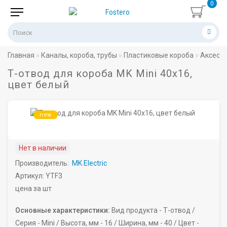
0
Главная
Каналы, короба, трубы
Пластиковые короба
Аксессу
Т-отвод для короба MK Mini 40х16,
цвет белый
new
Нет в наличии
Производитель:
MK Electric
Артикул: YTF3
цена за шт
Основные характеристики:
Вид продукта -
Т-отвод /
Серия -
Mini /
Высота, мм -
16 /
Ширина, мм -
40 /
Цвет -