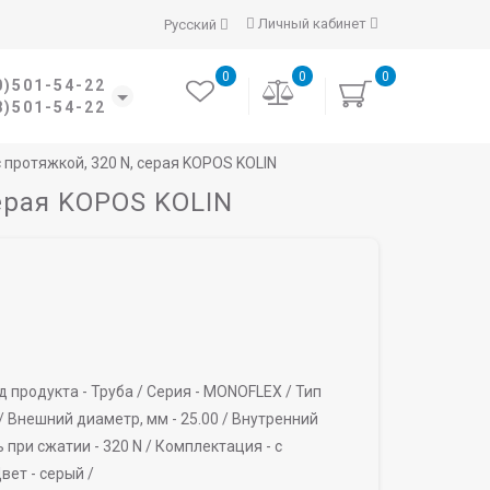
Личный кабинет
Русский
0
0
0
0)501-54-22
8)501-54-22
 протяжкой, 320 N, серая KOPOS KOLIN
серая KOPOS KOLIN
д продукта -
Труба /
Серия -
MONOFLEX /
Тип
/
Внешний диаметр, мм -
25.00 /
Внутренний
 при сжатии -
320 N /
Комплектация -
с
вет -
серый /