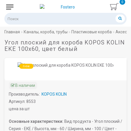
0
Главная
Каналы, короба, трубы
Пластиковые короба
Аксессу
Угол плоский для короба KOPOS KOLIN
EKE 100х60, цвет белый
new
В наличии
Производитель:
KOPOS KOLIN
Артикул: 8553
цена за шт
Основные характеристики:
Вид продукта -
Угол плоский /
Серия -
EKE /
Высота, мм -
60 /
Ширина, мм -
100 /
Цвет -