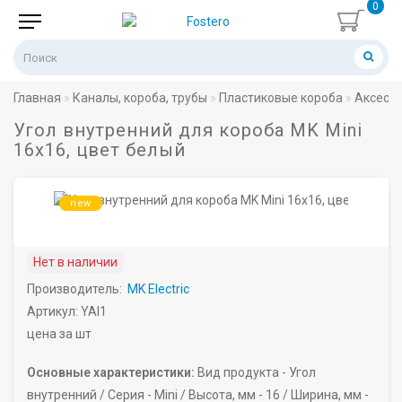
0
Главная
Каналы, короба, трубы
Пластиковые короба
Аксессу
Угол внутренний для короба MK Mini
16х16, цвет белый
new
Нет в наличии
Производитель:
MK Electric
Артикул: YAI1
цена за шт
Основные характеристики:
Вид продукта -
Угол
внутренний /
Серия -
Mini /
Высота, мм -
16 /
Ширина, мм -