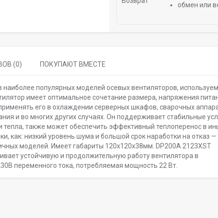
обмен или в
ОВ (0)
ПОКУПАЮТ ВМЕСТЕ
 наиболее популярных моделей осевых вентиляторов, используе
тилятор имеет оптимальное сочетание размера, напряжения питан
применять его в охлаждении серверных шкафов, сварочных аппара
ния и во многих других случаях. Он поддерживает стабильные ус
и тепла, также может обеспечить эффективный теплоперенос в ин
и, как: низкий уровень шума и большой срок наработки на отказ —
ичных моделей. Имеет габариты 120х120х38мм. DP200A 2123XST
ивает устойчивую и продолжительную работу вентилятора в
30В переменного тока, потребляемая мощность 22 Вт.