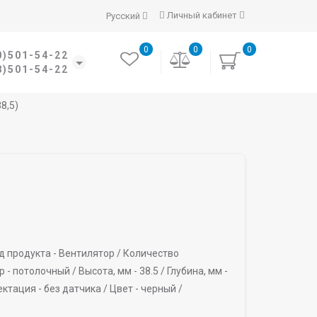
Личный кабинет
Русский
0
0
0
0)501-54-22
8)501-54-22
8,5)
д продукта -
Вентилятор /
Количество
 -
потолочный /
Высота, мм -
38.5 /
Глубина, мм -
ктация -
без датчика /
Цвет -
черный /