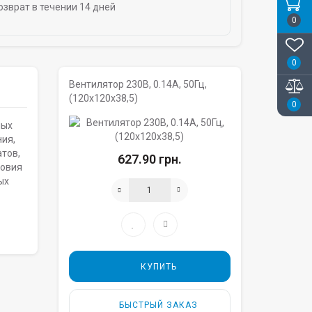
озврат в течении 14 дней
0
0
Вентилятор 230В, 0.14A, 50Гц,
(120х120х38,5)
0
мых
ия,
тов,
627.90 грн.
ловия
ых
КУПИТЬ
БЫСТРЫЙ ЗАКАЗ