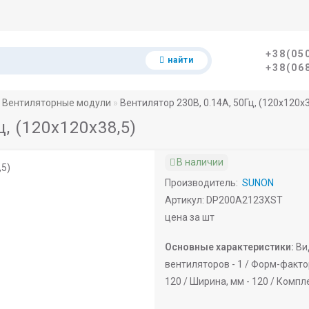
+38(05
найти
+38(06
Вентиляторные модули
Вентилятор 230В, 0.14A, 50Гц, (120х120х3
ц, (120х120х38,5)
В наличии
Производитель:
SUNON
Артикул: DP200A2123XST
цена за шт
Основные характеристики:
Ви
вентиляторов -
1 /
Форм-фактор
120 /
Ширина, мм -
120 /
Компле