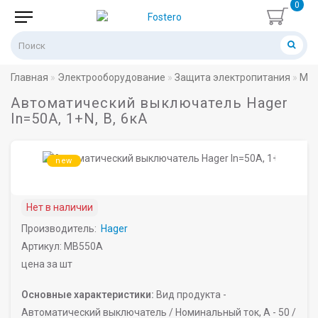
0
Главная
Электрооборудование
Защита электропитания
Мод
Автоматический выключатель Hager
In=50A, 1+N, B, 6кА
new
Нет в наличии
Производитель:
Hager
Артикул: MB550A
цена за шт
Основные характеристики:
Вид продукта -
Автоматический выключатель /
Номинальный ток, A -
50 /