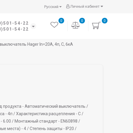
Личный кабинет
Русский
0
0
0
0)501-54-22
8)501-54-22
ыключатель Hager In=20A, 4п, C, 6кА
д продукта -
Автоматический выключатель /
са -
4п /
Характеристика расцепления -
C /
-
6.00 /
Монтажный стандарт -
EN60898 /
ые места) -
4 /
Степень защиты -
IP20 /