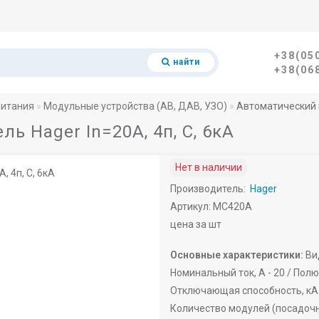
+38(05
найти
+38(06
питания
Модульные устройства (АВ, ДАВ, УЗО)
Автоматический в
 Hager In=20A, 4п, C, 6кА
Нет в наличии
Производитель:
Hager
Артикул: MC420A
цена за шт
Основные характеристики:
Ви
Номинальный ток, A -
20 /
Полю
Отключающая способность, кА 
Количество модулей (посадочн