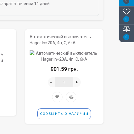
0
озврат в течении 14 дней
0
Автоматический выключатель
0
Hager In=20A, 4п, C, 6кА
ем
ой
901.59 грн.
СООБЩИТЬ О НАЛИЧИИ