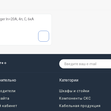
r In=20A, 4п, C, 6кА
те о
нительно
Категории
водители
Шкафы и стойки
сайта
Компоненты СКС
 кабинет
Кабельная продукция