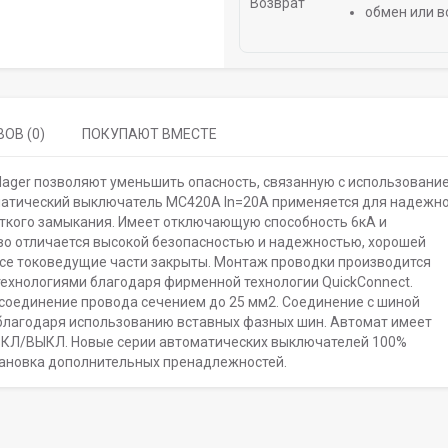
обмен или в
ОВ (0)
ПОКУПАЮТ ВМЕСТЕ
Hager позволяют уменьшить опасность, связанную с использовани
матический выключатель MC420A In=20A применяется для надежн
откого замыкания. Имеет отключающую способность 6кА и
во отличается высокой безопасностью и надежностью, хорошей
все токоведущие части закрыты. Монтаж проводки производится
технологиями благодаря фирменной технологии QuickConnect.
оединение провода сечением до 25 мм2. Соединение с шиной
благодаря использованию вставных фазных шин. Автомат имеет
ВКЛ/ВЫКЛ. Новые серии автоматических выключателей 100%
тановка дополнительных пренадлежностей.