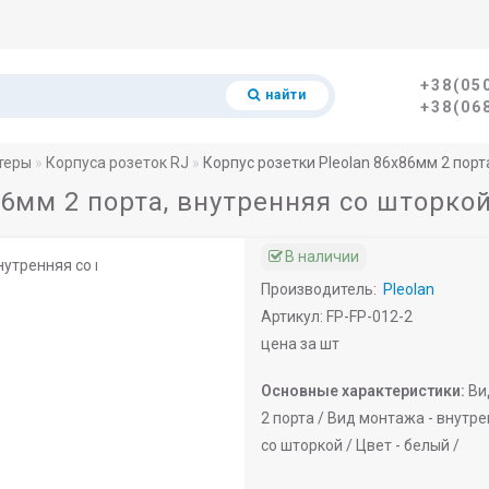
+38(05
найти
+38(06
теры
Корпуса розеток RJ
Корпус розетки Pleolan 86х86мм 2 порт
86мм 2 порта, внутренняя со шторко
В наличии
Производитель:
Pleolan
Артикул: FP-FP-012-2
цена за шт
Основные характеристики:
Ви
2 порта /
Вид монтажа -
внутре
со шторкой /
Цвет -
белый /