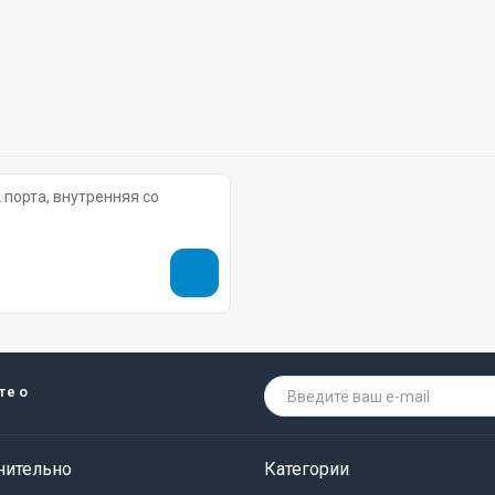
 порта, внутренняя со
те о
нительно
Категории