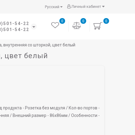
Личный кабинет
Русский
0
0
0
0)501-54-22
8)501-54-22
а, внутренняя со шторкой, цвет белый
й, цвет белый
д продукта -
Розетка без модуля /
Кол-во портов -
нняя /
Внешний размер -
86х86мм /
Особенности -