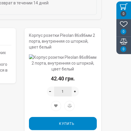
озврат в течении 14 дней
0
0
Корпус розетки Pleolan 86х86мм 2
порта, внутренняя со шторкой,
цвет белый
0
ких
вого
ся в
42.40 грн.
КУПИТЬ