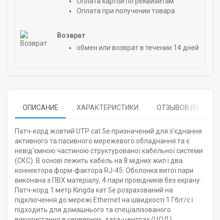
Оплата картой по реквизитам
Оплата при получении товара
Возврат
обмен или возврат в течении 14 дней
ОПИСАНИЕ
ХАРАКТЕРИСТИКИ
ОТЗЫВОВ (0)
Патч-корд жовтий UTP cat 5e призначений для з'єднання
активного та пасивного мережевого обладнання та є
невід'ємною частиною структурованої кабельної системи
(СКС). В основі лежить кабель на 8 мідних жил і два
коннектора форм-фактора RJ-45. Оболонка витої пари
виконана з ПВХ матеріалу, 4 пари провідників без екрану.
Патч-корд 1 метр Kingda кат 5е розрахований на
підключення до мережі Ethernet на швидкості 1 Гбіт/с і
підходить для домашнього та спеціалізованого
використання в серверних, дата-центрах (ЦОД).