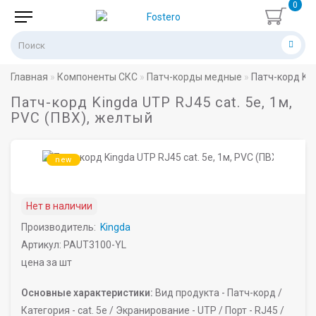
0
Главная
Компоненты СКС
Патч-корды медные
Патч-корд Kin
Патч-корд Kingda UTP RJ45 cat. 5e, 1м,
PVC (ПВХ), желтый
new
Нет в наличии
Производитель:
Kingda
Артикул: PAUT3100-YL
цена за шт
Основные характеристики:
Вид продукта -
Патч-корд /
Категория -
cat. 5e /
Экранирование -
UTP /
Порт -
RJ45 /