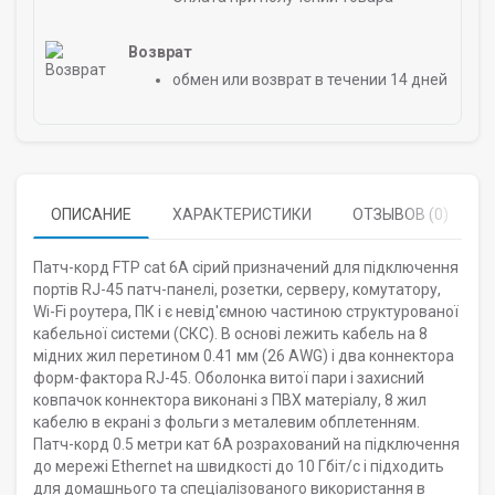
Возврат
обмен или возврат в течении 14 дней
ОПИСАНИЕ
ХАРАКТЕРИСТИКИ
ОТЗЫВОВ (0)
Патч-корд FTP cat 6A сірий призначений для підключення
портів RJ-45 патч-панелі, розетки, серверу, комутатору,
Wi-Fi роутера, ПК і є невід'ємною частиною структурованої
кабельної системи (СКС). В основі лежить кабель на 8
мідних жил перетином 0.41 мм (26 AWG) і два коннектора
форм-фактора RJ-45. Оболонка витої пари і захисний
ковпачок коннектора виконані з ПВХ матеріалу, 8 жил
кабелю в екрані з фольги з металевим обплетенням.
Патч-корд 0.5 метри кат 6А розрахований на підключення
до мережі Ethernet на швидкості до 10 Гбіт/с і підходить
для домашнього та спеціалізованого використання в