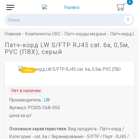
0
Главная
Компоненты СКС
Патч-корды медные
Патч-корд LW 
Патч-корд LW S/FTP RJ45 cat. 6a, 0,5м,
PVC (ПВХ), серый
new
Нет в наличии
Производитель:
LW
Артикул: PC005-C6A-050
цена за шт
Основные характеристики:
Вид продукта -
Патч-корд /
Категория -
cat. 6a /
Экранирование -
S/FTP /
Порт -
RJ45 /