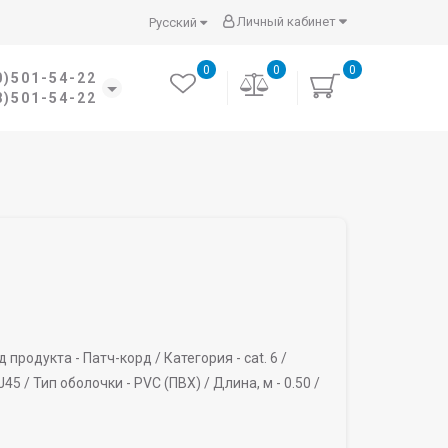
Личный кабинет
Русский
0
0
0
0)501-54-22
8)501-54-22
д продукта -
Патч-корд /
Категория -
cat. 6 /
J45 /
Тип оболочки -
PVC (ПВХ) /
Длина, м -
0.50 /