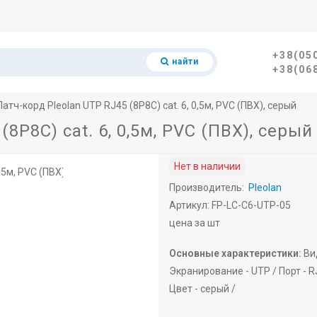
+38(05
найти
+38(06
Патч-корд Pleolan UTP RJ45 (8P8C) cat. 6, 0,5м, PVC (ПВХ), серый
8P8C) cat. 6, 0,5м, PVC (ПВХ), серый
Нет в наличии
Производитель:
Pleolan
Артикул: FP-LC-C6-UTP-05
цена за шт
Основные характеристики:
Ви
Экранирование -
UTP /
Порт -
R
Цвет -
серый /