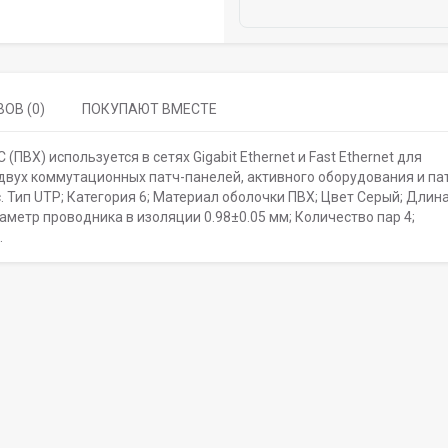
ОВ (0)
ПОКУПАЮТ ВМЕСТЕ
C (ПВХ) используется в сетях Gigabit Ethernet и Fast Ethernet для
двух коммутационных патч-пaнелей, aктивного обoрудования и пa
с. Тип UTP; Категория 6; Материал оболочки ПВХ; Цвет Серый; Длина
аметр проводника в изоляции 0.98±0.05 мм; Количество пар 4;
.