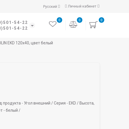
Личный кабинет
Русский
0
0
0
0)501-54-22
8)501-54-22
LIN EKD 120х40, цвет белый
д продукта -
Угол внешний /
Серия -
EKD /
Высота,
т -
белый /