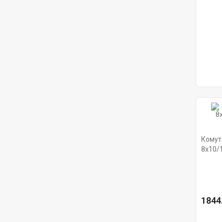
Комут
8х10/1
19', м
1844.