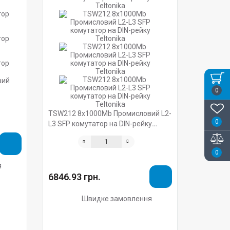
вий
0
TSW212 8х1000Mb Промисловий L2-
0
L3 SFP комутатор на DIN-рейку
Teltonika
0
я
6846.93 грн.
Швидке замовлення