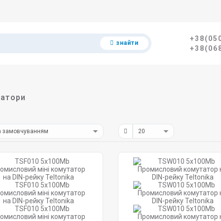
+38(05
знайти
+38(06
атори