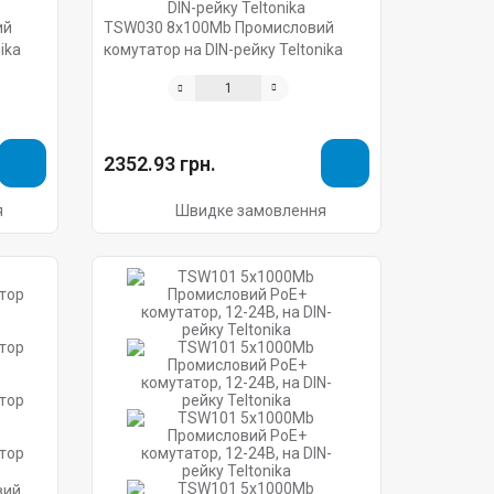
ий
TSW030 8х100Mb Промисловий
ika
комутатор на DIN-рейку Teltonika
2352.93 грн.
я
Швидке замовлення
вий