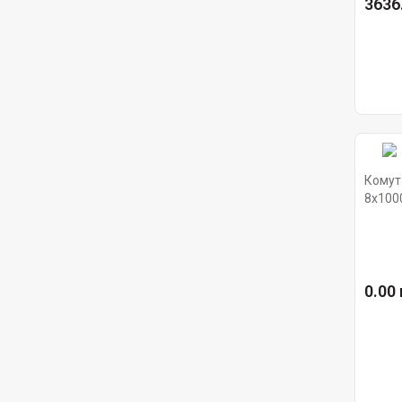
3636.
Комут
8х100
0.00 