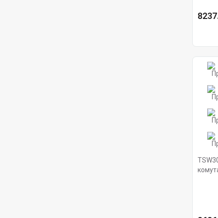
8237.
TSW30
комута