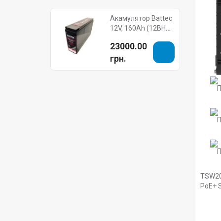
Акамулятор Battec
12V, 160Ah (12BHR-
750FT)
23000.00
грн.
TSW20
PoE+ 
Telton