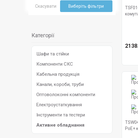
Скасувати
Виберіть фільтри
TSF01
комута
Категорії
2138.
Шафи та стійки
Компоненти СКС
Кабельна продукція
Канали, короби, труби
Оптоволоконні компоненти
Електроустаткування
Інструменти та тестери
TSW04
Активне обладнання
PoE+ 
Telton