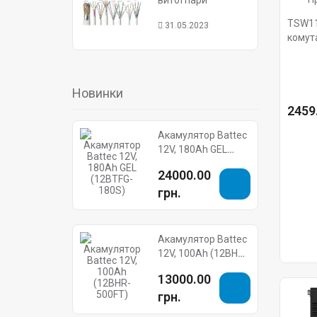
витої пари
TSW11
31.05.2023
комута
Новинки
2459.
Акамулятор Battec
12V, 180Ah GEL
(12BTFG-180S)
24000.00
грн.
Акамулятор Battec
12V, 100Ah (12BHR-
500FT)
13000.00
грн.