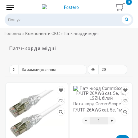
0
Головна
Компоненти СКС
Патч-корди мідні
Патч-корди мідні
Патч-корд CommScope
F/UTP 26AWG cat. 5e, 1м,
LSZH, білий