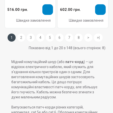
516.00 грн.
602.00 грн.
Швидке замовлення
Швидке замовлення
1
2
3
4
5
6
7
8
>
>|
Показано від 1 до 20 з 148 (всього сторінок: 8)
Мідний комутаційний шнур (або
патч-корд
) – це
відрізок електричного кабелю, який служить для
з'єднання кількох пристроїв один з одним. Для
виготовлення комутаційних шнурів застосовують
багатожильний кабель. Це дещо погіршує
комунікаційні властивості патч-корду, але збільшує
його гнучкість. Кабель можна безпечно згинати з
дуже маленьким радіусом.
Випускаються патч-корди різних категорій,
наприклад, cat 5e або cat 6. Оболонка комутаційних