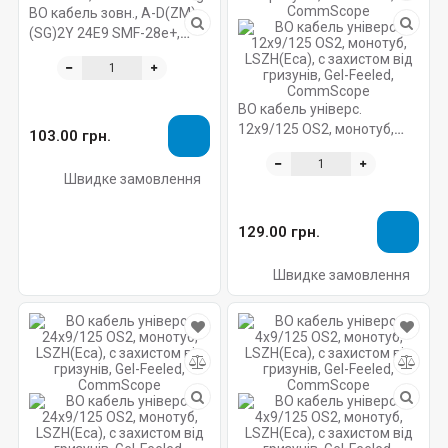
ВО кабель зовн., A-D(ZM)
(SG)2Y 24E9 SMF-28e+,
політуб, ст.броня, 2
ст.елем., Gel-Filled Corning
ВО кабель універс.
12x9/125 OS2, монотуб,
103.00 грн.
LSZH(Eca), с захистом від
гризунів, Gel-Feeled,
Швидке замовлення
CommScope
129.00 грн.
Швидке замовлення