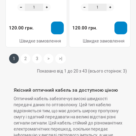
28e+, гофр.броня,
G652.D CT 3.0, гофр. броня,
диеэлектр., LSZH/FRNC,
LSZH™/FRNC(Eca), Corning
Corning
120.00 грн.
120.00 грн.
Швидке замовлення
Швидке замовлення
1
2
3
>
>|
Показано від 1 до 20 з 43 (всього сторінок: 3)
Якісний оптичний кабель за доступною ціною
Оптичний кабель забезпечує високі швидкості
передачі даних по оптоволокну. Цей тип кабелю
відрізняється тим, що має досить широку пропускну
смугу і здатний передавати на великі відстані різні
сигнали сигнали. Цей кабель стійкий до різноманітних
електромагнітних перешкод, оскільки передає
інформацію у вигляді світлового імпульсу, а чи не