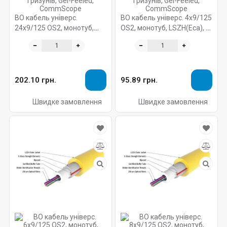
ВО кабель універс.
ВО кабель універс. 4x9/125
24x9/125 OS2, монотуб,
OS2, монотуб, LSZH(Eca), с
LSZH(Eca), с захистом від
захистом від гризунів, Gel-
гризунів, Gel-Feeled,
Feeled, CommScope
CommScope
202.10 грн.
95.89 грн.
Швидке замовлення
Швидке замовлення