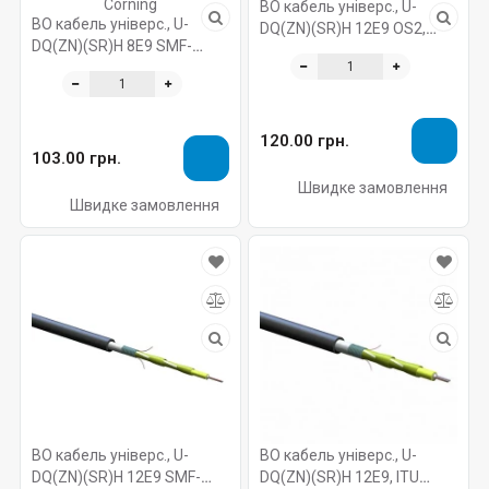
ВО кабель універс., U-
ВО кабель універс., U-
DQ(ZN)(SR)H 12E9 OS2,
DQ(ZN)(SR)H 8E9 SMF-
гофр. броня, LSZH/FRNC,
28e+, гофр.броня,
Corning
диеэлектр., LSZH/FRNC,
Corning
120.00 грн.
103.00 грн.
Швидке замовлення
Швидке замовлення
ВО кабель універс., U-
ВО кабель універс., U-
DQ(ZN)(SR)H 12E9 SMF-
DQ(ZN)(SR)H 12E9, ITU