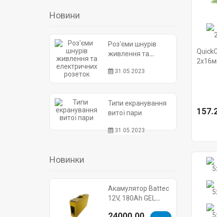
Новини
Роз'єми шнурів
Quick
живлення та
2x16м
електричних
Hager
31.05.2023
розеток
Типи екранування
157.2
витої пари
31.05.2023
Новинки
Акамулятор Battec
12V, 180Ah GEL
(12BTFG-180S)
24000.00