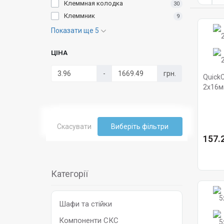
Клеммная колодка
30
Клеммник
9
Показати ще 5
ЦІНА
-
грн.
Quick
2x16м
Hager
Скасувати
Виберіть фільтри
157.2
Категорії
Шафи та стійки
Компоненти СКС