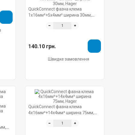
QuickConnect фазна клема
1x16мм²+5x4мм² ширина 30мм,
Hager
я
140.10 грн.
Швидке замовлення
QuickConnect фазна клема
4x16мм²+14x4мм² ширина 75мм,
Hager
мм,