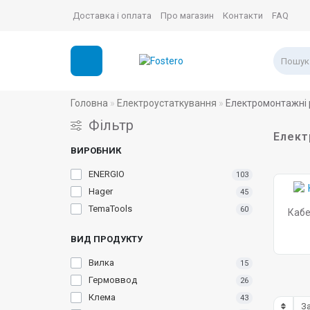
Доставка і оплата
Про магазин
Контакти
FAQ
Головна
Електроустаткування
Електромонтажні р
Фільтр
Елект
ВИРОБНИК
ENERGIO
103
Hager
45
TemaTools
60
Кабе
ВИД ПРОДУКТУ
Вилка
15
Гермоввод
26
Клема
43