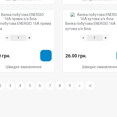
 побутова ENERGIO 16А пряма
Вилка побутова ENERGIO 16А
ла
кутова з/к біла
 грн.
26.00 грн.
Швидке замовлення
Швидке замовленн
2
3
4
5
6
7
8
9
>
>|