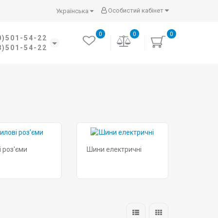
Особистий кабінет
Українська
0
0
0
0)501-54-22
8)501-54-22
і роз'єми
Шини електричні