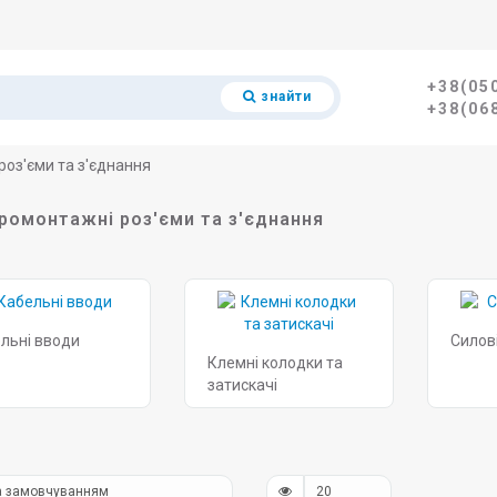
+38(05
знайти
+38(06
оз'єми та з'єднання
ромонтажні роз'єми та з'єднання
льні вводи
Силов
Клемні колодки та
затискачі