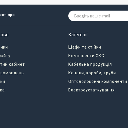
теся про
ково
Категорії
ники
Шафи та стійки
сайту
Компоненти СКС
тий кабінет
Кабельна продукція
я замовлень
Канали, короби, труби
ки
Оптоволоконні компоненти
ка
Електроустаткування