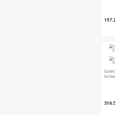
157.2
Quick
5x16м
Hager
316.5