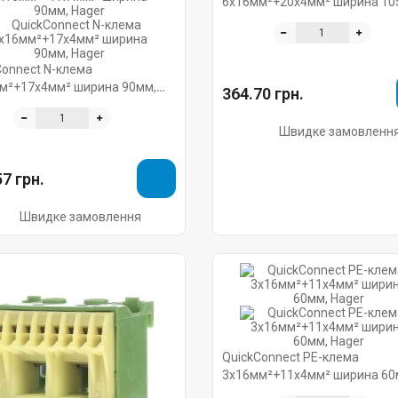
6x16мм²+20x4мм² ширина 10
Hager
Connect N-клема
м²+17x4мм² ширина 90мм,
364.70 грн.
Швидке замовленн
7 грн.
Швидке замовлення
QuickConnect PE-клема
3x16мм²+11x4мм² ширина 60
Hager