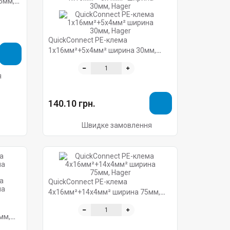
5мм,
QuickConnect PE-клема
1x16мм²+5x4мм² ширина 30мм,
Hager
я
140.10 грн.
Швидке замовлення
QuickConnect PE-клема
4x16мм²+14x4мм² ширина 75мм,
Hager
мм,