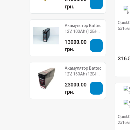
грн.
Quick
Акамулятор Battec
5x16м
12V, 100Ah (12BHR-
Hager
500FT)
13000.00
грн.
316.5
Акамулятор Battec
12V, 160Ah (12BHR-
750FT)
23000.00
грн.
Quick
2x16м
Hager