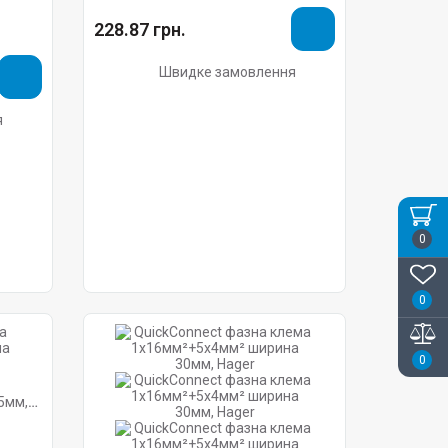
228.87 грн.
Швидке замовлення
я
0
0
0
5мм,