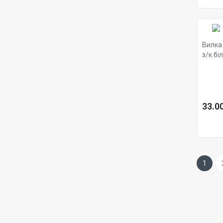
Вилка
з/к бі
33.00
1