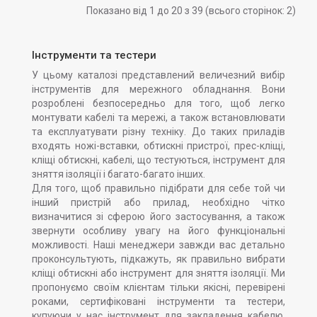
Показано від 1 до 20 з 39 (всього сторінок: 2)
Інструменти та тестери
У цьому каталозі представлений величезний вибір
інструментів для мережного обладнання. Вони
розроблені безпосередньо для того, щоб легко
монтувати кабелі та мережі, а також встановлювати
та експлуатувати різну техніку. До таких приладів
входять ножі-вставки, обтискні пристрої, прес-кліщі,
кліщі обтискні, кабелі, що тестуються, інструмент для
зняття ізоляції і багато-багато інших.
Для того, щоб правильно підібрати для себе той чи
інший пристрій або прилад, необхідно чітко
визначитися зі сферою його застосування, а також
звернути особливу увагу на його функціональні
можливості. Наші менеджери завжди вас детально
проконсультують, підкажуть, як правильно вибрати
кліщі обтискні або інструмент для зняття ізоляції. Ми
пропонуємо своїм клієнтам тільки якісні, перевірені
роками, сертифіковані інструменти та тестери,
купуючи у нас інструмент для закладення кабелю,