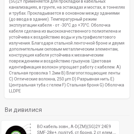
(SG)2Y применяется для прокладки в кабельных
канализациях, в грунте, на эстакадах и мостах, в тоннелях
и трубах. Прокладывается в основном между зданиями
(до ввода в здание). Температурный режим
эксплуатации кабеля - от -30°C до +70°C. Оболочка
кабеля сделана из высококачественного полиэтилена и
устойчива к воздействию воды и ультрафиолетового
излучения. Благодаря стальной ленточной броне и двумя
дополнительным силовым металлическим элементам,
конструкция кабеля устойчива к механическим
повреждениям и воздействию грызунов. Цветовая
идентификация волокон упрощает работу с кабелем. A)
Стальная проволка 1.2мм B) Влагопоглощающие ленты
C) Оптические волокна, 250 µm D) Разрывная нить E)
Центральная туба с гелем F) Стальная броня G) Оболочка
LLDPE
Ви дивилися
ВО кабель зовн., A-D(ZM)(SG)2Y 24E9
SMF-28e+, політуб, ст.броня, 2 ст.елем.,