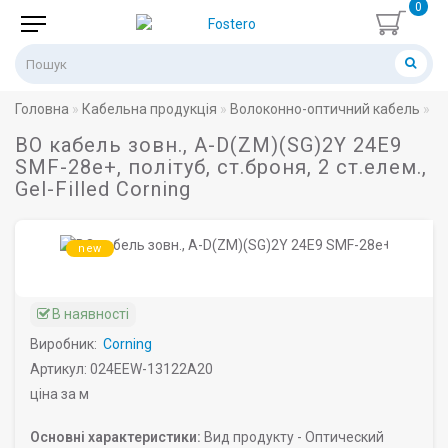
0
Головна
Кабельна продукція
Волоконно-оптичний кабель
ВО
ВО кабель зовн., A-D(ZM)(SG)2Y 24E9
SMF-28e+, політуб, ст.броня, 2 ст.елем.,
Gel-Filled Corning
new
В наявності
Виробник:
Corning
Артикул: 024EEW-13122A20
ціна за м
Основні характеристики:
Вид продукту -
Оптический