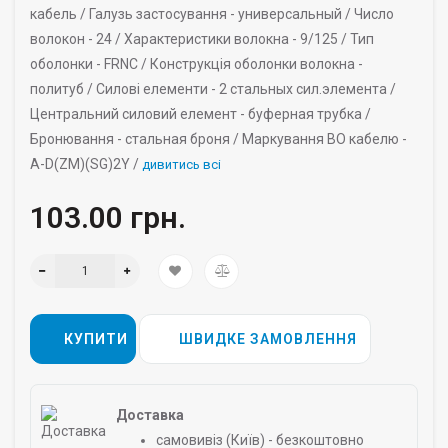
кабель /
Галузь застосування -
универсальный /
Число
волокон -
24 /
Характеристики волокна -
9/125 /
Тип
оболонки -
FRNC /
Конструкція оболонки волокна -
политуб /
Силові елементи -
2 стальных сил.элемента /
Центральний силовий елемент -
буферная трубка /
Бронювання -
стальная броня /
Маркування ВО кабелю -
A-D(ZM)(SG)2Y /
дивитись всі
103.00 грн.
КУПИТИ
ШВИДКЕ ЗАМОВЛЕННЯ
Доставка
самовивіз (Київ) - безкоштовно