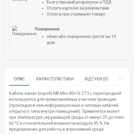
Безготівковий розрахунок з ПДВ
Оплата карткою за реквізитами
Оплата при отриманні товару
Повернення
обмін або повернення протягом 14
днів
ОПИС
ХАРАКТЕРИСТИКИ
ВІДГУКИ (0)
КУПУЮ
Кабель-канал (короб) MK Mini 40х16 ZT3 с перегородкой
используется для прямолинейных участков проводки
(прокладки в нем информационных и силовых кабелей
открытого типа внутри помещений). Применятся может
при температуре окружающей среды от минус 25 до плюс
60 °С и относительной влажности воздуха 95 %. Не
предназначен для работы в агрессивной среде