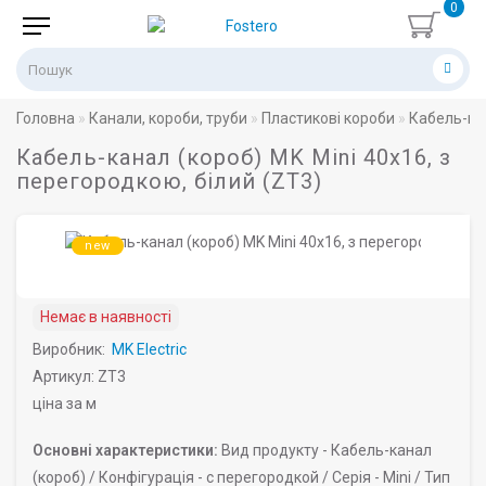
0
Головна
Канали, короби, труби
Пластикові короби
Кабель-ка
Кабель-канал (короб) MK Mini 40х16, з
перегородкою, білий (ZT3)
new
Немає в наявності
Виробник:
MK Electric
Артикул: ZT3
ціна за м
Основні характеристики:
Вид продукту -
Кабель-канал
(короб) /
Конфігурація -
с перегородкой /
Серія -
Mini /
Тип