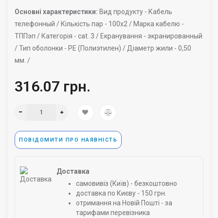
Основні характеристики:
Вид продукту -
Кабель
телефонный /
Кількість пар -
100х2 /
Марка кабелю -
ТППэп /
Категорія -
cat. 3 /
Екранування -
экранированный
/
Тип оболонки -
PE (Полиэтилен) /
Діаметр жили -
0,50
мм. /
316.07 грн.
ПОВІДОМИТИ ПРО НАЯВНІСТЬ
Доставка
самовивіз (Київ) - безкоштовно
доставка по Києву - 150 грн.
отримання на Новій Пошті - за
тарифами перевізника