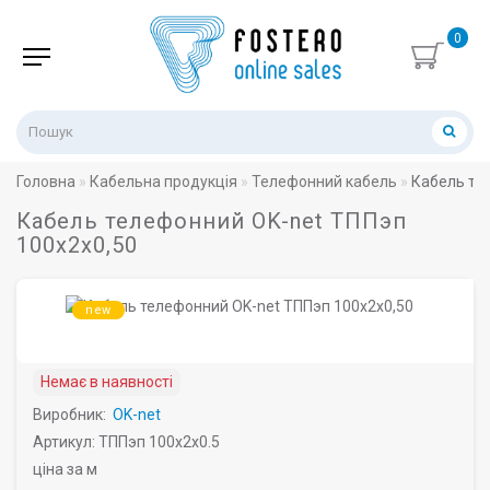
0
Головна
Кабельна продукція
Телефонний кабель
Кабель те
Кабель телефонний OK-net ТППэп
100х2х0,50
new
Немає в наявності
Виробник:
OK-net
Артикул: ТППэп 100х2х0.5
ціна за м