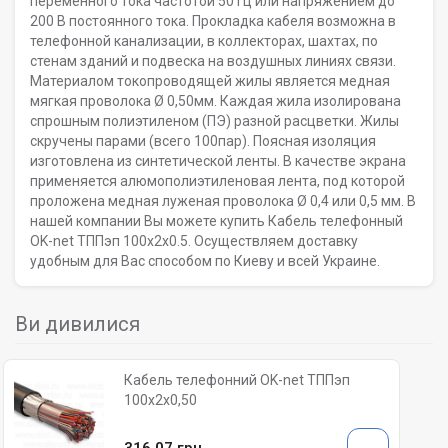
переменного тока частотой 50 Гц или напряжением до
200 В постоянного тока. Прокладка кабеля возможна в
телефонной канализации, в коллекторах, шахтах, по
стенам зданий и подвеска на воздушных линиях связи.
Материалом токопроводящей жилы является медная
мягкая проволока Ø 0,50мм. Каждая жила изолирована
спрошным полиэтиленом (ПЭ) разной расцветки. Жилы
скручены парами (всего 100пар). Поясная изоляция
изготовлена из синтетической ленты. В качестве экрана
применяется алюмополиэтиленовая лента, под которой
проложена медная луженая проволока Ø 0,4 или 0,5 мм. В
нашей компании Вы можете купить Кабель телефонный
OK-net ТППэп 100х2х0.5. Осуществляем доставку
удобным для Вас способом по Киеву и всей Украине.
Ви дивилися
Кабель телефонний OK-net ТППэп
100х2х0,50