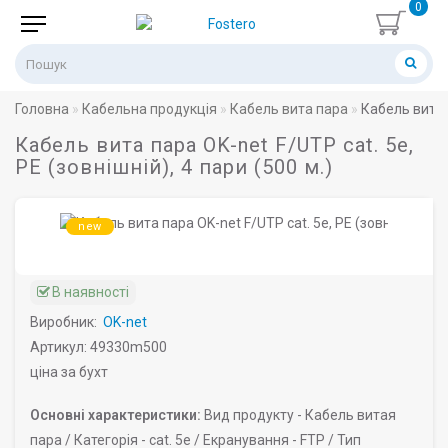
0
Головна
Кабельна продукція
Кабель вита пара
Кабель вита п
Кабель вита пара OK-net F/UTP cat. 5e,
PE (зовнішній), 4 пари (500 м.)
new
В наявності
Виробник:
OK-net
Артикул: 49330m500
ціна за бухт
Основні характеристики:
Вид продукту -
Кабель витая
пара /
Категорія -
cat. 5e /
Екранування -
FTP /
Тип