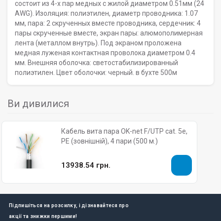
состоит из 4-х пар медных с жилой диаметром 0.51мм (24
AWG). Изоляция: полиэтилен, диаметр проводника: 1.07
мм, пара: 2 скрученных вместе проводника, сердечник: 4
пары скрученные вместе, экран пары: алюмополимерная
лента (металлом внутрь). Под экраном проложена
медная луженая контактная проволока диаметром 0.4
мм. Внешняя оболочка: светостабилизированный
полиэтилен. Цвет оболочки: черный. в бухте 500м
Ви дивилися
Кабель вита пара OK-net F/UTP cat. 5e,
PE (зовнішній), 4 пари (500 м.)
13938.54 грн.
Підпишіться на розсилку, і дізнавайтеся про
акції та знижки першими!