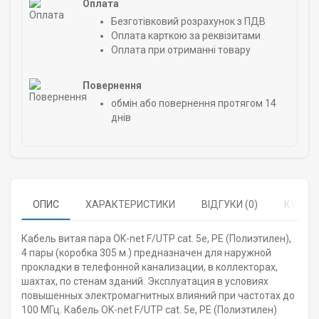
Оплата
Безготівковий розрахунок з ПДВ
Оплата карткою за реквізитами
Оплата при отриманні товару
Повернення
обмін або повернення протягом 14
днів
ОПИС
ХАРАКТЕРИСТИКИ
ВІДГУКИ (0)
КУПУЮ
Кабель витая пара OK-net F/UTP cat. 5e, PE (Полиэтилен),
4 пары (коробка 305 м.) предназначен для наружной
прокладки в телефонной канализации, в коллекторах,
шахтах, по стенам зданий. Эксплуатация в условиях
повышенных электромагнитных влияний при частотах до
100 МГц. Кабель OK-net F/UTP cat. 5e, PE (Полиэтилен)