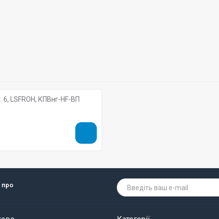
. 6, LSFROH, КПВнг-HF-ВП
 про