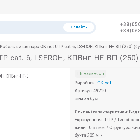
+38(05
знайти
+38(06
Кабель витая пара OK-net UTP cat. 6, LSFROH, КПВнг-HF-ВП (250) (бу
P cat. 6, LSFROH, КПВнг-HF-ВП (250) 
В наявності
Виробник:
OK-net
Артикул: 49210
ціна за бухт
Основні характеристики:
Вид п
Екранування -
UTP /
Тип оболон
жили -
0,57 мм. /
Структура жив
бухта 305 м. /