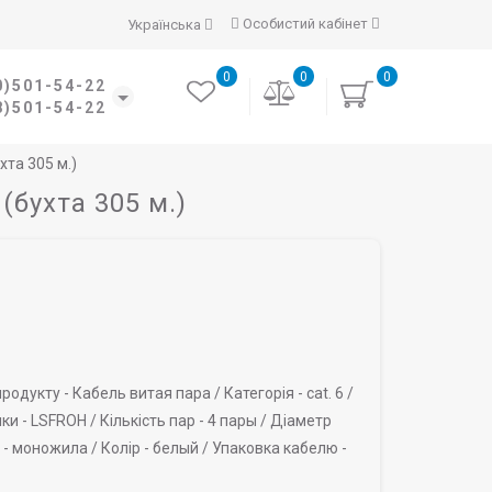
Особистий кабінет
Українська
0
0
0
0)501-54-22
8)501-54-22
хта 305 м.)
(бухта 305 м.)
родукту -
Кабель витая пара /
Категорія -
cat. 6 /
ки -
LSFROH /
Кількість пар -
4 пары /
Діаметр
 -
моножила /
Колір -
белый /
Упаковка кабелю -