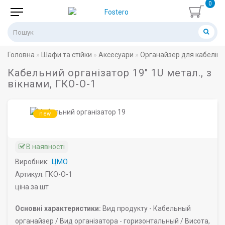
0
Головна
Шафи та стійки
Аксесуари
Органайзер для кабелів
Кабельний організатор 19" 1U метал., з
вікнами, ГКО-О-1
new
В наявності
Виробник:
ЦМО
Артикул: ГКО-О-1
ціна за шт
Основні характеристики:
Вид продукту -
Кабельный
органайзер /
Вид організатора -
горизонтальный /
Висота,