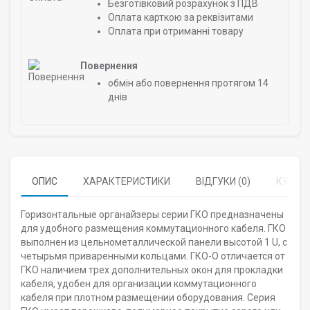
Безготівковий розрахунок з ПДВ
Оплата карткою за реквізитами
Оплата при отриманні товару
Повернення
обмін або повернення протягом 14
днів
ОПИС
ХАРАКТЕРИСТИКИ
ВІДГУКИ (0)
КУПУЮ
Горизонтальные органайзеры серии ГКО предназначены
для удобного размещения коммутационного кабеля. ГКО
выполнен из цельнометаллической панели высотой 1 U, с
четырьмя приваренными кольцами. ГКО-О отличается от
ГКО наличием трех дополнительных окон для прокладки
кабеля, удобен для организации коммутационного
кабеля при плотном размещении оборудования. Серия