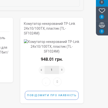
0
0
Комутатор некерований TP-Link
24х10/100ТХ, пластик (TL-
0
SF1024M)
оль
 для
Гбит/
948.01 грн.
y
ПОВІДОМИТИ ПРО НАЯВНІСТЬ