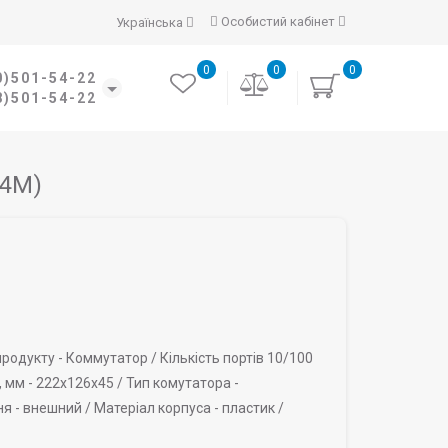
Особистий кабінет
Українська
0
0
0
0)501-54-22
8)501-54-22
24M)
родукту -
Коммутатор /
Кількість портів 10/100
, мм -
222х126х45 /
Тип комутатора -
я -
внешний /
Матеріал корпуса -
пластик /