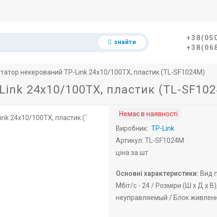
+38(05
знайти
+38(06
татор некерований TP-Link 24х10/100ТХ, пластик (TL-SF1024M)
ink 24х10/100ТХ, пластик (TL-SF10
Немає в наявності
Виробник:
TP-Link
Артикул: TL-SF1024M
ціна за шт
Основні характеристики:
Вид п
Мбіт/с -
24 /
Розміри (Ш х Д х В)
неуправляемый /
Блок живленн