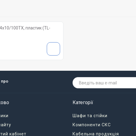
4х10/100ТХ, пластик (TL-
 про
ково
Категорії
ники
Шафи та стійки
сайту
Компоненти СКС
тий кабінет
Кабельна продукція