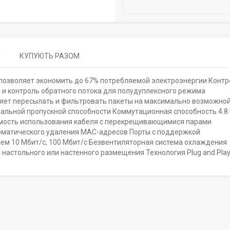
)
КУПУЮТЬ РАЗОМ
позволяет экономить до 67% потребляемой электроэнергии Контр
а и контроль обратного потока для полудуплексного режима
яет пересылать и фильтровать пакеты на максимально возможной
альной пропускной способности Коммутационная способность 4.8 
имость использования кабеля с перекрещивающимися парами
оматического удаления MAC-адресов Порты с поддержкой
ием 10 Мбит/с, 100 Мбит/с Безвентиляторная система охлаждения
настольного или настенного размещения Технология Plug and Pla