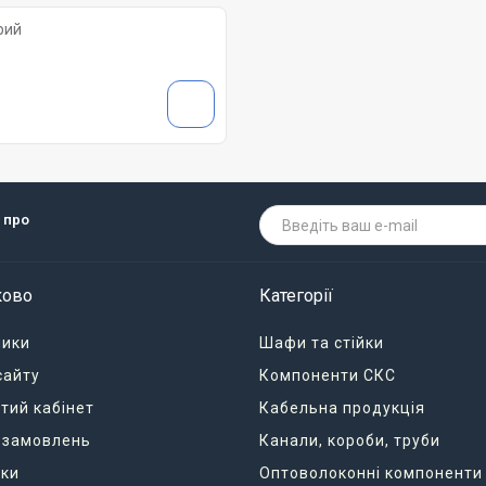
рий
 про
ково
Категорії
ники
Шафи та стійки
сайту
Компоненти СКС
тий кабінет
Кабельна продукція
я замовлень
Канали, короби, труби
ки
Оптоволоконні компоненти