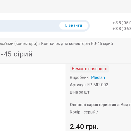
+38(05
знайти
+38(06
роз'єми (конектори)
Ковпачок для конекторів RJ-45 сірий
-45 сірий
Немає в наявності
Виробник:
Pleolan
Артикул: FP-MP-002
ціна за шт
Основні характеристики:
Вид п
Колір -
серый /
2.40 грн.