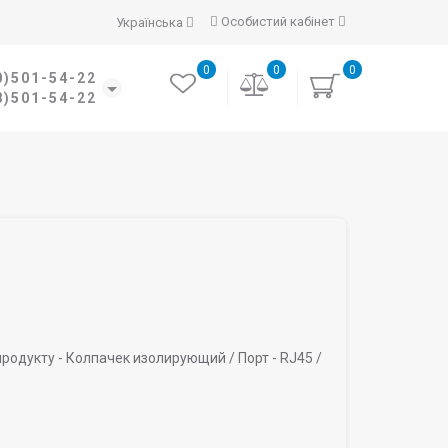
Особистий кабінет
Українська
0
0
0
0)501-54-22
8)501-54-22
родукту -
Колпачек изолирующий /
Порт -
RJ45 /