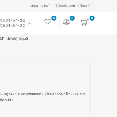
Особистий кабінет
Українська
0
0
0
0)501-54-22
8)501-54-22
KE 140х60, білий
родукту -
Угол внешний /
Серія -
EKE /
Висота, мм
белый /