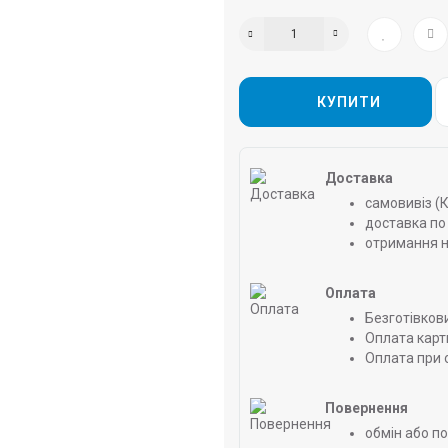
КУПИТИ
Доставка
самовивіз (
доставка по 
отримання н
Оплата
Безготівков
Оплата карт
Оплата при 
Повернення
обмін або п