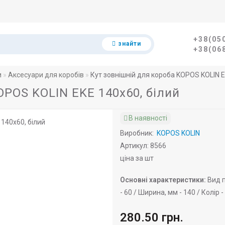
+38(05
знайти
+38(06
и
Аксесуари для коробів
Кут зовнішній для короба KOPOS KOLIN E
OPOS KOLIN EKE 140х60, білий
В наявності
Виробник:
KOPOS KOLIN
Артикул: 8566
ціна за шт
Основні характеристики:
Вид п
-
60 /
Ширина, мм -
140 /
Колір -
280.50 грн.