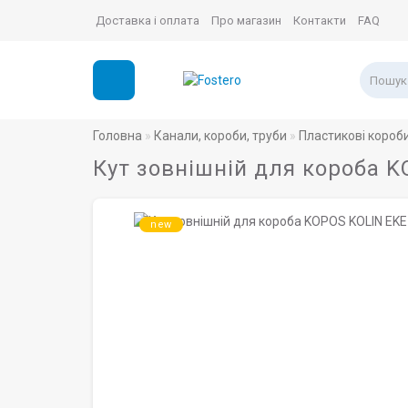
Доставка і оплата
Про магазин
Контакти
FAQ
Головна
Канали, короби, труби
Пластикові короб
Кут зовнішній для короба K
new