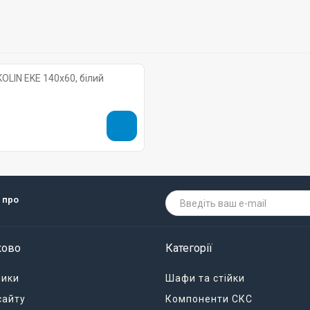
OLIN EKE 140х60, білий
 про
ково
Категорії
ники
Шафи та стійки
сайту
Компоненти СКС