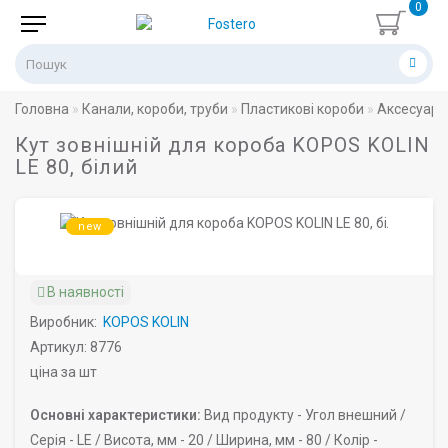
0
Головна
Канали, короби, труби
Пластикові короби
Аксесуари
Кут зовнішній для короба KOPOS KOLIN
LE 80, білий
new
В наявності
Виробник:
KOPOS KOLIN
Артикул: 8776
ціна за шт
Основні характеристики:
Вид продукту -
Угол внешний /
Серія -
LE /
Висота, мм -
20 /
Ширина, мм -
80 /
Колір -