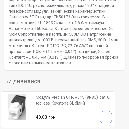
типа IDC110, расположенных под углом 180? к лицевой
поверхности модуля. Технические характеристики:
Категория 5E Стандарт EN50173 Электрические: В
соответствии с UL 1863 Сила тока: 1,5 А максимум.
Напряжение: 150 Вольт Контактное сопротивление: 20
Мом Сопротивление изоляции: 500M Ом Напряжение
диэлектрика: до 1000 В, переменный ток RMS, 60 Гц 1мин
материалы: Корпус: PC IDC: PC, 22-26 AWG сплошной
проволокой. PCB: FR4 1,6 мм (0,04 ") толщиной, 2 слоя
Контакт: PC 0,45 мм (0,018 ") Диаметр Фосфорная бронза
с золотым напыление контактов.
Ви дивилися
Модуль Pleolan UTP, RJ45 (8P8C), cat. 6,
toolless, Keystone SL білий
48.00 грн.