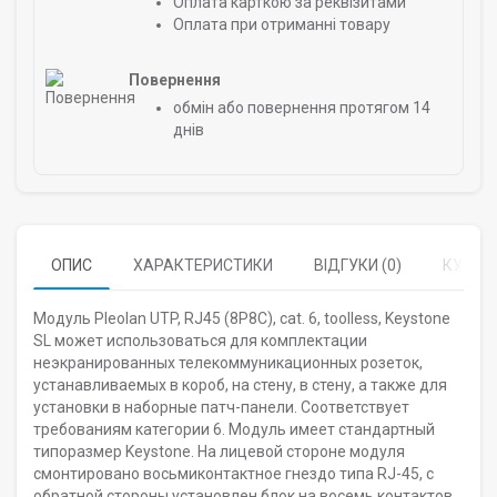
Оплата карткою за реквізитами
Оплата при отриманні товару
Повернення
обмін або повернення протягом 14
днів
ОПИС
ХАРАКТЕРИСТИКИ
ВІДГУКИ (0)
КУПУЮ
Модуль Pleolan UTP, RJ45 (8P8C), cat. 6, toolless, Keystone
SL может использоваться для комплектации
неэкранированных телекоммуникационных розеток,
устанавливаемых в короб, на стену, в стену, а также для
установки в наборные патч-панели. Соответствует
требованиям категории 6. Модуль имеет стандартный
типоразмер Keystone. На лицевой стороне модуля
смонтировано восьмиконтактное гнездо типа RJ-45, с
обратной стороны установлен блок на восемь контактов