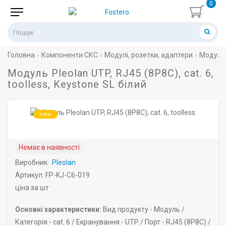
0
Головна
Компоненти СКС
Модулі, розетки, адаптери
Модулі 
Модуль Pleolan UTP, RJ45 (8P8C), cat. 6,
toolless, Keystone SL білий
new
Немає в наявності
Виробник:
Pleolan
Артикул: FP-KJ-C6-019
ціна за шт
Основні характеристики:
Вид продукту -
Модуль /
Категорія -
cat. 6 /
Екранування -
UTP /
Порт -
RJ45 (8P8C) /